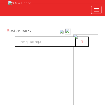
Toggl
navig
+351 245 208 391